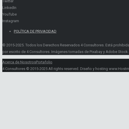
Twitter
LinkedIn
YouTube
Instagram
POLÍTICA DE PRIVACIDAD
© 2015-2025. Todos los Derechos Reservados 4 Consultores. Está prohibida la 
por escrito de 4 Consultores. Imágenes tomadas de Pixabay y Adobe Stock.
Acerca de Nosotros
Portafolio
4 Consultores © 2015-2025 All rights reserved. Diseño y hosting www.Host