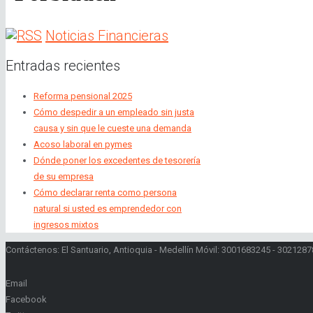
Noticias Financieras
Entradas recientes
Reforma pensional 2025
Cómo despedir a un empleado sin justa
causa y sin que le cueste una demanda
Acoso laboral en pymes
Dónde poner los excedentes de tesorería
de su empresa
Cómo declarar renta como persona
natural si usted es emprendedor con
ingresos mixtos
Contáctenos: El Santuario, Antioquia - Medellín Móvil: 3001683245 - 30212
Email
Facebook