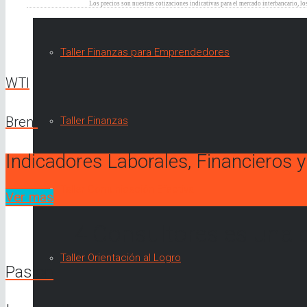
Taller Finanzas para Emprendedores
WTI
Brent
Taller Finanzas
Indicadores Laborales, Financieros y
Taller Comunicación Efectiva
Ver mas
4 Consultores es una 
Taller Orientación al Logro
Pasion