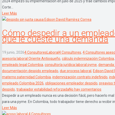
2024 empezó su implementación en julio de 2025 y trae cambios impo
Corte...
Leer Más
Cómo despedir a un empleado 
que le cueste una demanda
19 junio, 2026
4 Consultores
Laboral
4 Consultores
,
4 Consultores aseso
asesoría laboral Oriente Antioqueño
,
cálculo indemnización Colombia
empleado legal Colombia
,
consultoría jurídica laboral pyme
,
demanda l
documentación despido empleado
,
due process laboral
,
Edison David
materno paternidad Colombia
,
indemnización contrato indefinido
,
ind
empleado Colombia 2026
,
obligaciones empleador despido
,
preaviso 
despido
,
trabajador estabilidad reforzada
No hay comentarios
Despedir a un empleado nunca es una decisión fácil, pero hacerlo mal 
para una pyme. En Colombia, todo trabajador tiene derecho a recibir in
Leer Más