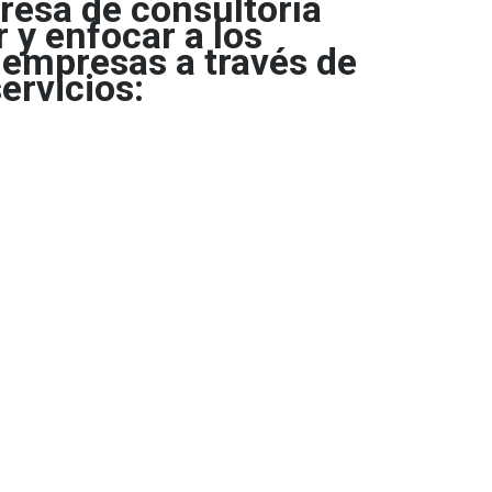
resa de consultoría
 y enfocar a los
empresas a través de
ervicios: