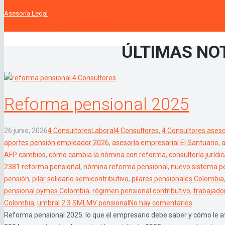
Asesoría Legal
Ver Nuestro Portafolio de Servicios
ÚLTIMAS NO
Reforma pensional 2025
26 junio, 2026
4 Consultores
Laboral
4 Consultores
,
4 Consultores aseso
aportes pensión empleador 2026
,
asesoría empresarial El Santuario
,
a
AFP cambios
,
cómo cambia la nómina con reforma
,
consultoría jurídi
2381 reforma pensional
,
nómina reforma pensional
,
nuevo sistema p
pensión
,
pilar solidario semicontributivo
,
pilares pensionales Colombia
pensional pymes Colombia
,
régimen pensional contributivo
,
trabajador
Colombia
,
umbral 2.3 SMLMV pensional
No hay comentarios
Reforma pensional 2025: lo que el empresario debe saber y cómo le a