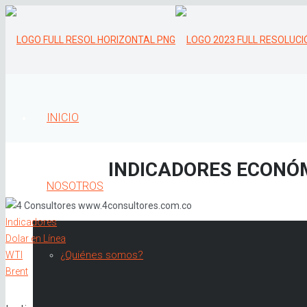
INICIO
INDICADORES ECONÓM
NOSOTROS
Indicadores
Dolar en Línea
¿Quiénes somos?
WTI
Brent