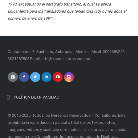
1990, exceptuando el par
á
grafo transitorio, el cual se aplica
ú
nicamente para los trabajadores que ten
í
an diez (10) o m
ás a
ños el
primero de enero de 1991
”.
Contáctenos: El Santuario, Antioquia - Medellín Móvil: 3001683245 -
3021287805 Email: info@4consultores.com.co
POLÍTICA DE PRIVACIDAD
© 2015-2025. Todos los Derechos Reservados 4 Consultores. Está
prohibida la reproducción parcial o total de los textos, fotos,
imágenes, vídeos y cualquier otro material sin la previa autorización
por escrito de 4 Consultores. Imágenes tomadas de Pixabay y