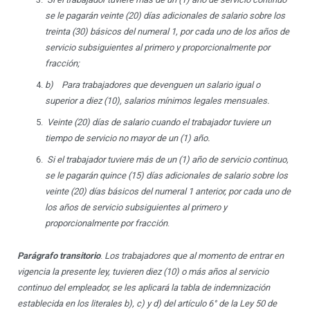
se le pagar
án veinte (20) dí
as adicionales de salario sobre los
treinta (30) b
á
sicos del numeral 1, por cada uno de los años de
servicio subsiguientes al primero y proporcionalmente por
fracci
ón;
b)
Para trabajadores que devenguen un salario igual o
superior a diez (10), salarios m
í
nimos legales mensuales.
Veinte (20) dí
as de salario cuando el trabajador tuviere un
tiempo de servicio no mayor de un (1) añ
o.
Si el trabajador tuviere m
ás de un (1) a
ño de servicio continuo,
se le pagar
á
n quince (15) d
í
as adicionales de salario sobre los
veinte (20) d
ías bá
sicos del numeral 1 anterior, por cada uno de
los años de servicio subsiguientes al primero y
proporcionalmente por fracci
ón
.
Pará
grafo transitorio
.
Los trabajadores que al momento de entrar en
vigencia la presente ley, tuvieren diez (10) o m
ás a
ños al servicio
continuo del empleador, se les aplicar
á
la tabla de indemnizaci
ó
n
establecida en los literales b), c) y d) del art
í
culo 6
°
de la Ley 50 de