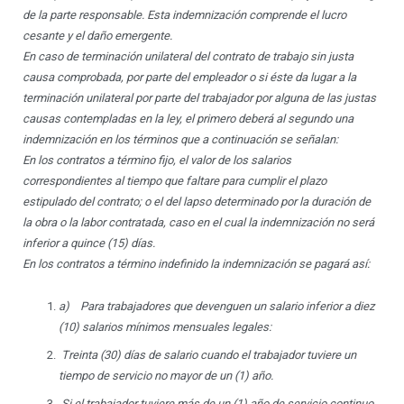
de la parte responsable. Esta indemnizaci
ó
n comprende el lucro
cesante y el dañ
o emergente.
En caso de terminaci
ó
n unilateral del contrato de trabajo sin justa
causa comprobada, por parte del empleador o si
é
ste da lugar a la
terminaci
ó
n unilateral por parte del trabajador por alguna de las justas
causas contempladas en la ley, el primero deber
á
al segundo una
indemnizaci
ó
n en los t
é
rminos que a continuaci
ón se se
ñ
alan:
En los contratos a t
é
rmino fijo, el valor de los salarios
correspondientes al tiempo que faltare para cumplir el plazo
estipulado del contrato; o el del lapso determinado por la duraci
ó
n de
la obra o la labor contratada, caso en el cual la indemnizaci
ó
n no ser
á
inferior a quince (15) d
í
as.
En los contratos a t
é
rmino indefinido la indemnizaci
ó
n se pagar
á así:
a)
Para trabajadores que devenguen un salario inferior a diez
(10) salarios m
í
nimos mensuales legales:
Treinta (30) dí
as de salario cuando el trabajador tuviere un
tiempo de servicio no mayor de un (1) añ
o.
Si el trabajador tuviere m
ás de un (1) a
ño de servicio continuo