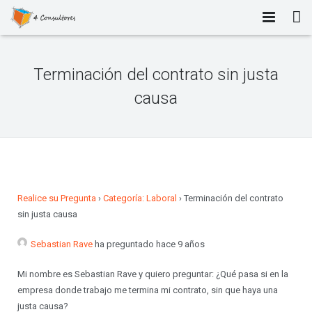
INICIO
Terminación del contrato sin justa
NOSOTROS
causa
PORTAFOLIO DE SERVICIOS
TALLERES
BLOG
Realice su Pregunta
›
Categoría: Laboral
›
Terminación del contrato
FORO
sin justa causa
CONTACTO
Sebastian Rave
ha preguntado hace 9 años
Mi nombre es Sebastian Rave y quiero preguntar: ¿Qué pasa si en la
empresa donde trabajo me termina mi contrato, sin que haya una
justa causa?