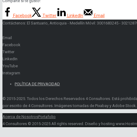
Comparte si te gusto!
Facebook
Twitter
LinkedIn
Email
Contáctenos: El Santuario, Antioquia - Medellín Móvil: 3001683245 - 30212
Email
Facebook
Twitter
LinkedIn
YouTube
Instagram
POLÍTICA DE PRIVACIDAD
© 2015-2025. Todos los Derechos Reservados 4 Consultores. Está prohibida la 
por escrito de 4 Consultores. Imágenes tomadas de Pixabay y Adobe Stock.
Acerca de Nosotros
Portafolio
4 Consultores © 2015-2025 All rights reserved. Diseño y hosting www.Host