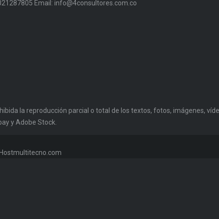
 3021287805 Email: info@4consultores.com.co
da la reproducción parcial o total de los textos, fotos, imágenes, vídeo
bay y Adobe Stock.
w.Hostmultitecno.com