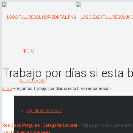
INICIO
Trabajo por días si esta
NOSOTROS
Inicio
Preguntas
Trabajo por días si esta bien remunerado?
¿Quiénes somos?
Realice su Pregunta
›
Categoría: Laboral
›
Trabajo por días si esta bi
0
Votar Buena
Votar Mala