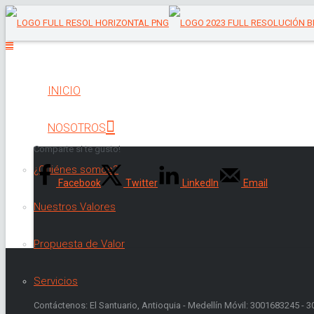
INICIO
NOSOTROS
Comparte si te gusto!
¿Quiénes somos?
Facebook
Twitter
LinkedIn
Email
Nuestros Valores
Propuesta de Valor
Servicios
Contáctenos: El Santuario, Antioquia - Medellín Móvil: 3001683245 