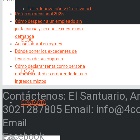
Taller Innovación y Creatividad
Reforma pensional 2025
Cómo despedir a un empleado sin
justa causa y sin que le cueste una
demanda
BLOG
Acoso laboral en pymes
Dónde poner los excedentes de
tesorería de su empresa
Cómo declarar renta como persona
FORO
natural si usted es emprendedor con
ingresos mixtos
Contáctenos: El Santuario, A
CONTACTO
3021287805 Email: info@4c
Email
Facebook