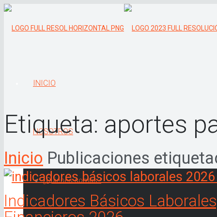
INICIO
Etiqueta:
aportes pa
NOSOTROS
Inicio
Publicaciones etiqueta
¿Quiénes somos?
Indicadores Básicos Laborales,