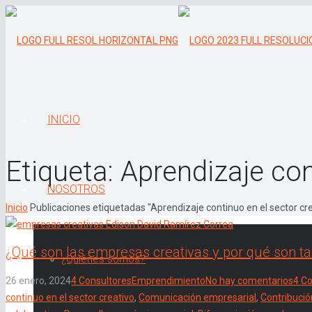
INICIO
Etiqueta:
Aprendizaje con
NOSOTROS
Inicio
Publicaciones etiquetadas "Aprendizaje continuo en el sector cre
¿Qué son las empresas creativas y por qué son t
¿Quiénes somos?
26 enero, 2024
4 Consultores
Emprendimiento
No hay comentarios
4 Co
continuo en el sector creativo
,
Comunicación empresarial
,
Contribució