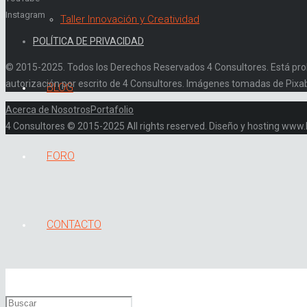
Instagram
Taller Innovación y Creatividad
POLÍTICA DE PRIVACIDAD
© 2015-2025. Todos los Derechos Reservados 4 Consultores. Está prohibi
autorización por escrito de 4 Consultores. Imágenes tomadas de Pixa
BLOG
Acerca de Nosotros
Portafolio
4 Consultores © 2015-2025 All rights reserved. Diseño y hosting ww
FORO
CONTACTO