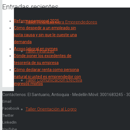
Entradas recientes
Reforma pensional 2025
Taller Finanzas para Emprendedores
Cómo despedir a un empleado sin
justa causa y sin que le cueste una
demanda
Acoso laboral en pymes
Taller Finanzas
Dónde poner los excedentes de
tesorería de su empresa
Cómo declarar renta como persona
natural si usted es emprendedor con
Taller Comunicación Efectiva
ingresos mixtos
Contáctenos: El Santuario, Antioquia - Medellín Móvil: 3001683245 -
Email
Facebook
Taller Orientación al Logro
Twitter
LinkedIn
YouTube