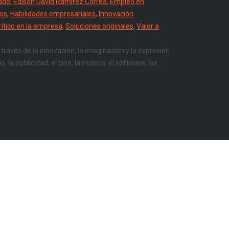
cado
,
Edison David Ramírez Correa
,
Empleo en
vos
,
Habilidades empresariales
,
Innovación
ítico en la empresa
,
Soluciones originales
,
Valor a
ravés de la innovación, la imaginación y la expresión
a publicidad, el cine, la música, el software, los...