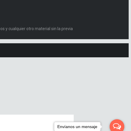
s y cualquier otro material sin la previa
Envíanos un mensaje
Envíanos un mensaje