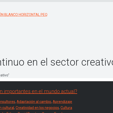
tinuo en el sector creativ
ativo"
an importantes en el mundo actual?
nsultores
,
Adaptación al cambio
,
Aprendizaje
n cultural
,
Creatividad en los negocios
,
Cultura