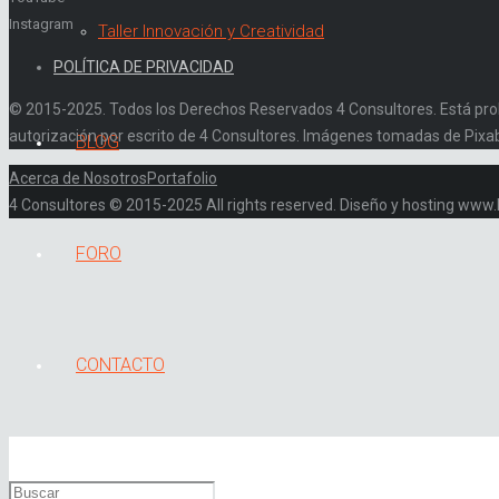
Instagram
Taller Innovación y Creatividad
POLÍTICA DE PRIVACIDAD
© 2015-2025. Todos los Derechos Reservados 4 Consultores. Está prohibi
autorización por escrito de 4 Consultores. Imágenes tomadas de Pixa
BLOG
Acerca de Nosotros
Portafolio
4 Consultores © 2015-2025 All rights reserved. Diseño y hosting ww
FORO
CONTACTO