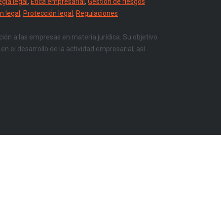
egia legal
,
Ética empresarial
,
Gestión de riesgos
n legal
,
Protección legal
,
Regulaciones
ción a las empresas en materia jurídica. Su objetivo
en el desarrollo de la actividad empresarial, así