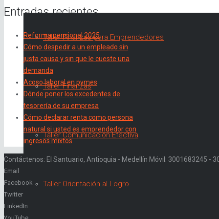
Entradas recientes
Reforma pensional 2025
Taller Finanzas para Emprendedores
Cómo despedir a un empleado sin
justa causa y sin que le cueste una
demanda
Acoso laboral en pymes
Taller Finanzas
Dónde poner los excedentes de
tesorería de su empresa
Cómo declarar renta como persona
natural si usted es emprendedor con
Taller Comunicación Efectiva
ingresos mixtos
Contáctenos: El Santuario, Antioquia - Medellín Móvil: 3001683245 -
Email
Facebook
Taller Orientación al Logro
Twitter
LinkedIn
YouTube