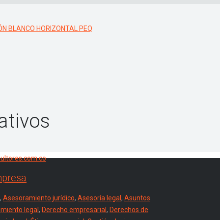
ativos
mpresa
,
Asesoramiento jurídico
,
Asesoría legal
,
Asuntos
miento legal
,
Derecho empresarial
,
Derechos de