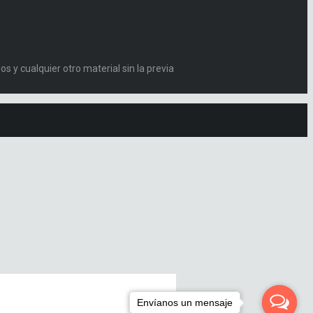
s y cualquier otro material sin la previa
Envíanos un mensaje
Envíanos un mensaje