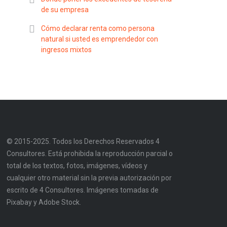
de su empresa
Cómo declarar renta como persona
natural si usted es emprendedor con
ingresos mixtos
© 2015-2025. Todos los Derechos Reservados 4
Consultores. Está prohibida la reproducción parcial o
total de los textos, fotos, imágenes, vídeos y
cualquier otro material sin la previa autorización por
escrito de 4 Consultores. Imágenes tomadas de
Pixabay y Adobe Stock.