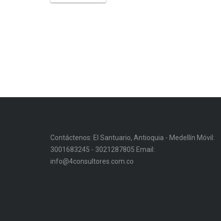
Contáctenos: El Santuario, Antioquia - Medellín Móvil:
3001683245 - 3021287805 Email:
info@4consultores.com.co