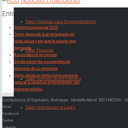
Entradas recientes
Taller Finanzas para Emprendedores
Reforma pensional 2025
Cómo despedir a un empleado sin
justa causa y sin que le cueste una
demanda
Taller Finanzas
Acoso laboral en pymes
Dónde poner los excedentes de
tesorería de su empresa
Cómo declarar renta como persona
Taller Comunicación Efectiva
natural si usted es emprendedor con
ingresos mixtos
Contáctenos: El Santuario, Antioquia - Medellín Móvil: 3001683245 -
Email
Taller Orientación al Logro
Facebook
Twitter
LinkedIn