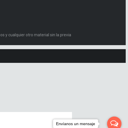
s y cualquier otro material sin la previa
Envíanos un mensaje
Envíanos un mensaje