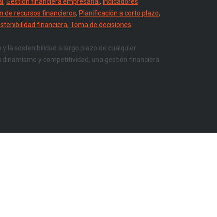
al
,
Gestión financiera empresarial
,
Indicadores
n de recursos financieros
,
Planificación a corto plazo
,
stenibilidad financiera
,
Toma de decisiones
y la sostenibilidad a largo plazo de cualquier
 dinamismo y competitividad, una gestión financiera