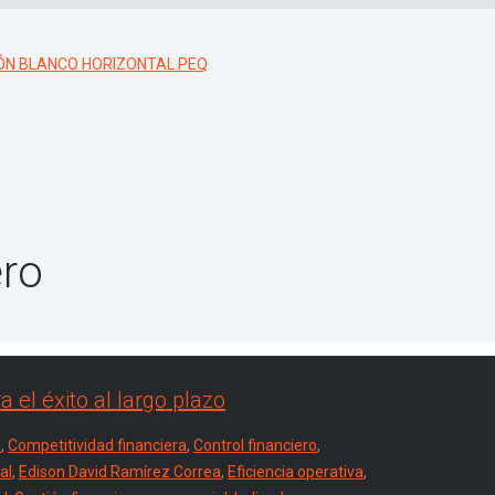
ero
 el éxito al largo plazo
s
,
Competitividad financiera
,
Control financiero
,
al
,
Edison David Ramírez Correa
,
Eficiencia operativa
,