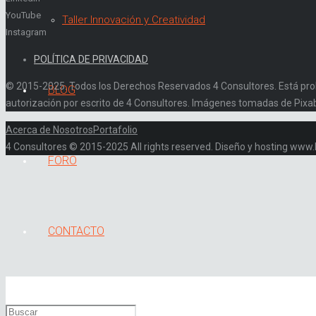
YouTube
Taller Innovación y Creatividad
Instagram
POLÍTICA DE PRIVACIDAD
© 2015-2025. Todos los Derechos Reservados 4 Consultores. Está prohibi
BLOG
autorización por escrito de 4 Consultores. Imágenes tomadas de Pixa
Acerca de Nosotros
Portafolio
4 Consultores © 2015-2025 All rights reserved. Diseño y hosting ww
FORO
CONTACTO