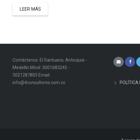
LEER MÁS
Contáctenos: El Santuario, Antioquia -
Medellín Móvil: 3001683245 -
3021287805 Email:
info@4consultores.com.co
POLÍTICA