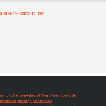
iento
No hay comentarios
4 Consultores
,
Cuento de
 masticada
,
liderazgo
,
Maestro Sufi