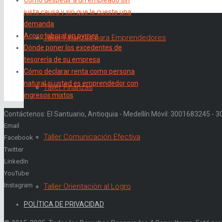
justa causa y sin que le cueste una
demanda
Acoso laboral en pymes
Taller Finanzas para Emprendedores
Dónde poner los excedentes de
tesorería de su empresa
Cómo declarar renta como persona
natural si usted es emprendedor con
Taller Finanzas
ingresos mixtos
Contáctenos: El Santuario, Antioquia - Medellín Móvil: 3001683245 -
Email
Taller Comunicación Efectiva
Facebook
Twitter
LinkedIn
YouTube
Instagram
Taller Orientación al Logro
POLÍTICA DE PRIVACIDAD