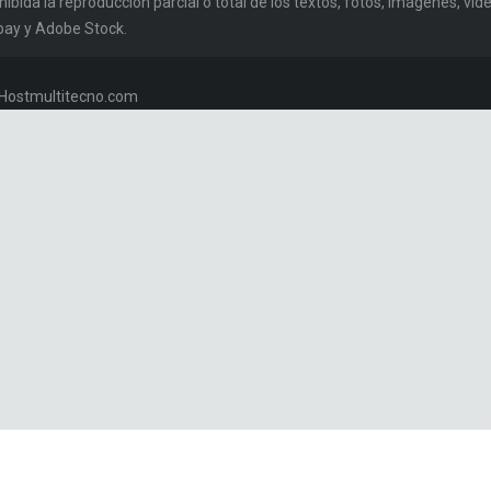
da la reproducción parcial o total de los textos, fotos, imágenes, vídeo
bay y Adobe Stock.
w.Hostmultitecno.com