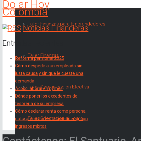
Dolar Hoy
Colombia
Taller Finanzas para Emprendedores
Noticias Financieras
Entradas recientes
Taller Finanzas
Reforma pensional 2025
Cómo despedir a un empleado sin
justa causa y sin que le cueste una
demanda
Taller Comunicación Efectiva
Acoso laboral en pymes
Dónde poner los excedentes de
tesorería de su empresa
Cómo declarar renta como persona
Taller Orientación al Logro
natural si usted es emprendedor con
ingresos mixtos