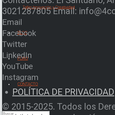
Contáctenos: El Santuario, A
Taller Innovación y Creatividad
3021287805 Email: info@4c
Email
Facebook
BLOG
Twitter
LinkedIn
FORO
YouTube
Instagram
CONTACTO
POLÍTICA DE PRIVACIDAD
© 2015-2025. Todos los Der