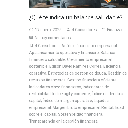
¿Qué te indica un balance saludable?
17 enero, 2025
4 Consultores
Finanzas
No hay comentarios
4 Consultores
,
Análisis financiero empresarial
,
Apalancamiento operativo y financiero
,
Balance
financiero saludable
,
Crecimiento empresarial
sostenible
,
Edison David Ramírez Correa
,
Eficiencia
operativa
,
Estrategias de gestión de deuda
,
Gestión de
recursos financieros
,
Gestión financiera eficiente
,
Indicadores clave financieros
,
Indicadores de
rentabilidad
,
Índice ágil y corriente
,
Índice de deuda a
capital
,
Índice de margen operativo
,
Liquidez
empresarial
,
Margen bruto empresarial
,
Rentabilidad
sobre el capital
,
Sostenibilidad financiera
,
Transparencia en la gestión financiera