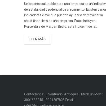
Un balance saludable para una empresa es un indicati
de estabilidad y potencial de crecimiento. Existen vario
indicadores clave que pueden ayudar a determinar la
salud financiera de una empresa. Estos incluyen:
Porcentaje de Margen Bruto: Este índice mide la...
LEER MÁS
Contáctenos: El Santuario, Antioquia - Medellín Móvil:
3001683245 - 3021287805 Email:
info@4consultores.com.co