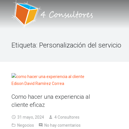
INICIO
Etiqueta:
Personalización del servicio
NOSOTROS
PORTAFOLIO DE SERVICIOS
TALLERES
BLOG
Como hacer una experiencia al
FORO
cliente eficaz
CONTACTO
31 mayo, 2024
4 Consultores
Negocios
No hay comentarios