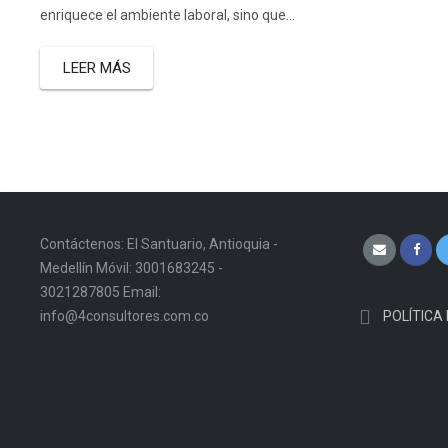
enriquece el ambiente laboral, sino que...
LEER MÁS
Contáctenos: El Santuario, Antioquia -
Medellín Móvil: 3001683245 -
3021287805 Email:
info@4consultores.com.co
POLÍTICA