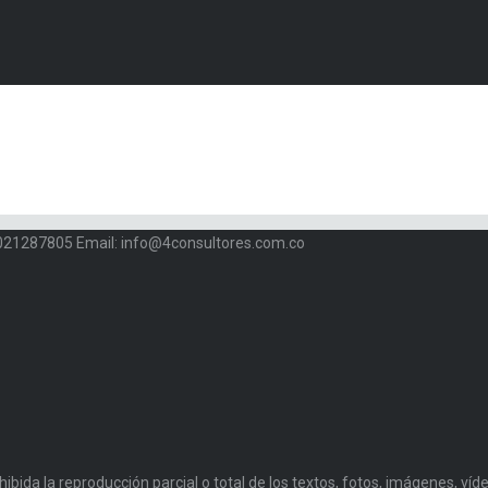
 3021287805 Email: info@4consultores.com.co
da la reproducción parcial o total de los textos, fotos, imágenes, vídeo