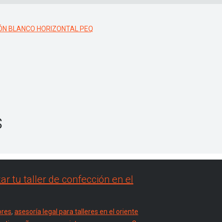
s
 tu taller de confección en el
ores
,
asesoría legal para talleres en el oriente