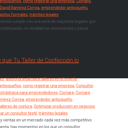
antioqueños
,
como registrar una empresa
,
Cornare
,
 David Ramírez Correa
,
emprendedor antioqueño
,
isitos formales
,
trámites legales
sencial cumplir con una serie de requisitos legales que
 continuación, se detallan los documentos y pasos
 que Tu Taller de Confección lo
res
,
asesoría legal para talleres en el oriente
antioqueños
,
como registrar una empresa
,
Consultor
estratégica para emprendedores
,
Cornare
,
Cornare
amírez Correa
,
emprendedor antioqueño
,
talleres de costura
,
Optimizar producción en negocios
r un consultor textil
,
trámites legales
os y ventas en un mercado cada vez más competitivo.
enta, hay momentos en los que un consultor