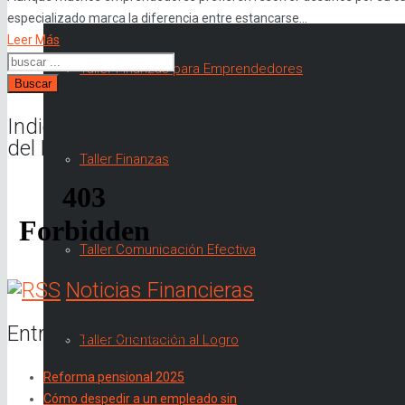
especializado marca la diferencia entre estancarse...
Leer Más
Taller Finanzas para Emprendedores
Buscar
Indicadores Económicos
del Día
Taller Finanzas
Taller Comunicación Efectiva
Noticias Financieras
Entradas recientes
Taller Orientación al Logro
Reforma pensional 2025
Cómo despedir a un empleado sin