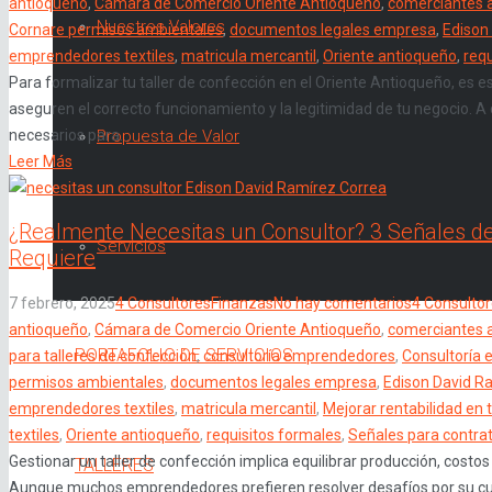
antioqueño
,
Cámara de Comercio Oriente Antioqueño
,
comerciantes 
Nuestros Valores
Cornare permisos ambientales
,
documentos legales empresa
,
Edison
emprendedores textiles
,
matricula mercantil
,
Oriente antioqueño
,
requ
Para formalizar tu taller de confección en el Oriente Antioqueño, es e
aseguren el correcto funcionamiento y la legitimidad de tu negocio. A
necesarios para...
Propuesta de Valor
Leer Más
¿Realmente Necesitas un Consultor? 3 Señales de
Servicios
Requiere
7 febrero, 2025
4 Consultores
Finanzas
No hay comentarios
4 Consulto
antioqueño
,
Cámara de Comercio Oriente Antioqueño
,
comerciantes 
PORTAFOLIO DE SERVICIOS
para talleres de confección
,
consultoría emprendedores
,
Consultoría 
permisos ambientales
,
documentos legales empresa
,
Edison David R
emprendedores textiles
,
matricula mercantil
,
Mejorar rentabilidad en 
textiles
,
Oriente antioqueño
,
requisitos formales
,
Señales para contrata
Gestionar un taller de confección implica equilibrar producción, cost
TALLERES
Aunque muchos emprendedores prefieren resolver desafíos por su cu