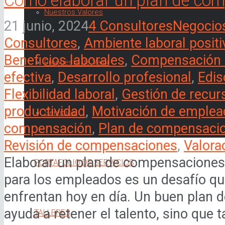
Cómo elaborar un plan de com
Nuestros Valores
21 junio, 2024
4 Consultores
Negocio
Consultores
,
Ambiente laboral positi
Beneficios laborales
,
Compensación l
Propuesta de Valor
efectiva
,
Desarrollo profesional
,
Edis
Flexibilidad laboral
,
Gestión de recu
productividad
,
Motivación de emple
Servicios
compensación
,
Plan de compensaci
Revisión de compensaciones
,
Valora
Elaborar un plan de compensaciones 
PORTAFOLIO DE SERVICIOS
para los empleados es un desafío 
enfrentan hoy en día. Un buen plan
ayuda a retener el talento, sino que
TALLERES