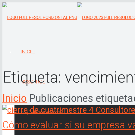
INICIO
Etiqueta:
vencimien
NOSOTROS
Inicio
Publicaciones etiquet
¿Quiénes somos?
Cómo evaluar si su empresa v