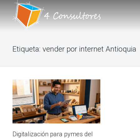
INICIO
Etiqueta:
vender por internet Antioquia
NOSOTROS
PORTAFOLIO DE SERVICIOS
TALLERES
BLOG
FORO
CONTACTO
Digitalización para pymes del