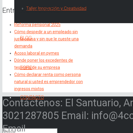
Taller Innovación y Creatividad
Entradas recientes
Reforma pensional 2025
Cómo despedir a un empleado sin
BLOG
justa causa y sin que le cueste una
demanda
Acoso laboral en pymes
Dónde poner los excedentes de
FORO
tesorería de su empresa
Cómo declarar renta como persona
natural si usted es emprendedor con
ingresos mixtos
CONTACTO
Contáctenos: El Santuario, A
3021287805 Email: info@4c
Email