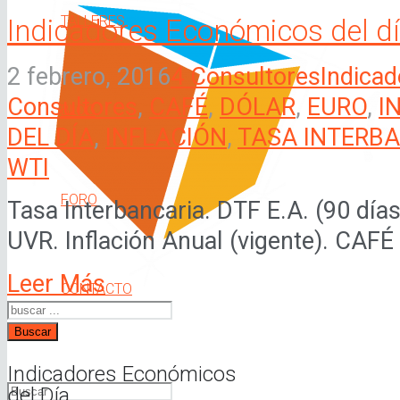
TALLERES
Indicadores Económicos del d
2 febrero, 2016
4 Consultores
Indicad
Consultores
,
CAFÉ
,
DÓLAR
,
EURO
,
I
BLOG
DEL DÍA
,
INFLACIÓN
,
TASA INTERB
WTI
FORO
Tasa Interbancaria. DTF E.A. (90 día
UVR. Inflación Anual (vigente). CAFÉ (
Leer Más
CONTACTO
Buscar
Indicadores Económicos
del Día