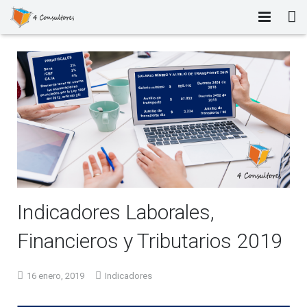
INICIO
NOSOTROS
PORTAFOLIO DE SERVICIOS
TALLERES
BLOG
Indicadores Laborales,
FORO
Financieros y Tributarios 2019
CONTACTO
16 enero, 2019
Indicadores