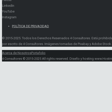
LinkedIn
YouTube
Instagram
POLÍTICA DE PRIVACIDAD
© 2015-2025. Todos los Derechos Reservados 4 Consultores. Está prohibida la 
por escrito de 4 Consultores. Imágenes tomadas de Pixabay y Adobe Stock.
Acerca de Nosotros
Portafolio
4 Consultores © 2015-2025 All rights reserved. Diseño y hosting www.Host