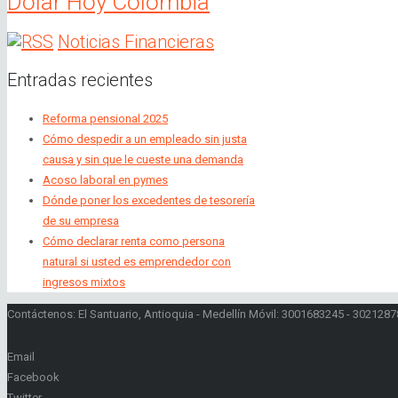
Dolar Hoy Colombia
Noticias Financieras
Entradas recientes
Reforma pensional 2025
Cómo despedir a un empleado sin justa
causa y sin que le cueste una demanda
Acoso laboral en pymes
Dónde poner los excedentes de tesorería
de su empresa
Cómo declarar renta como persona
natural si usted es emprendedor con
ingresos mixtos
Contáctenos: El Santuario, Antioquia - Medellín Móvil: 3001683245 - 30212
Email
Facebook
Twitter