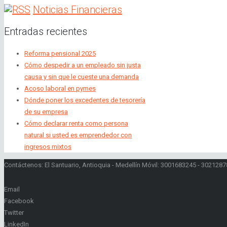
Noticias Financieras
Entradas recientes
Reforma pensional 2025
Cómo despedir a un empleado sin justa
causa y sin que le cueste una demanda
Acoso laboral en pymes
Dónde poner los excedentes de tesorería
de su empresa
Cómo declarar renta como persona
natural si usted es emprendedor con
ingresos mixtos
Contáctenos: El Santuario, Antioquia - Medellín Móvil: 3001683245 - 30212
Email
Facebook
Twitter
LinkedIn