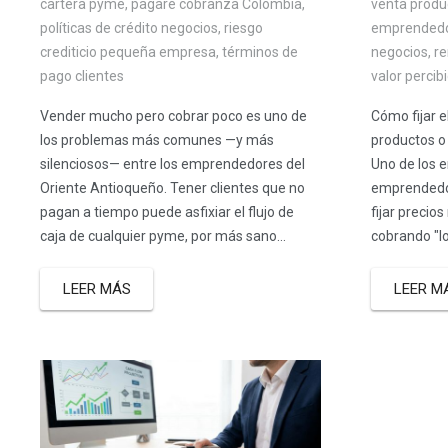
venta produ
cartera pyme
,
pagaré cobranza Colombia
,
emprended
políticas de crédito negocios
,
riesgo
negocios
,
re
crediticio pequeña empresa
,
términos de
valor percib
pago clientes
Cómo fijar e
Vender mucho pero cobrar poco es uno de
productos o 
los problemas más comunes —y más
Uno de los 
silenciosos— entre los emprendedores del
emprendedor
Oriente Antioqueño. Tener clientes que no
fijar precio
pagan a tiempo puede asfixiar el flujo de
cobrando "lo
caja de cualquier pyme, por más sano...
LEER M
LEER MÁS