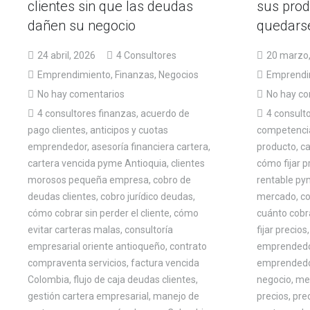
sus prod
clientes sin que las deudas
quedarse
dañen su negocio
20 marzo
24 abril, 2026
4 Consultores
Emprendi
Emprendimiento
,
Finanzas
,
Negocios
No hay co
No hay comentarios
4 consult
4 consultores finanzas
,
acuerdo de
competencia
pago clientes
,
anticipos y cuotas
producto
,
ca
emprendedor
,
asesoría financiera cartera
,
cómo fijar 
cartera vencida pyme Antioquia
,
clientes
rentable p
morosos pequeña empresa
,
cobro de
mercado
,
co
deudas clientes
,
cobro jurídico deudas
,
cuánto cobra
cómo cobrar sin perder el cliente
,
cómo
fijar precios
evitar carteras malas
,
consultoría
emprended
empresarial oriente antioqueño
,
contrato
emprended
compraventa servicios
,
factura vencida
negocio
,
me
Colombia
,
flujo de caja deudas clientes
,
precios
,
pre
gestión cartera empresarial
,
manejo de