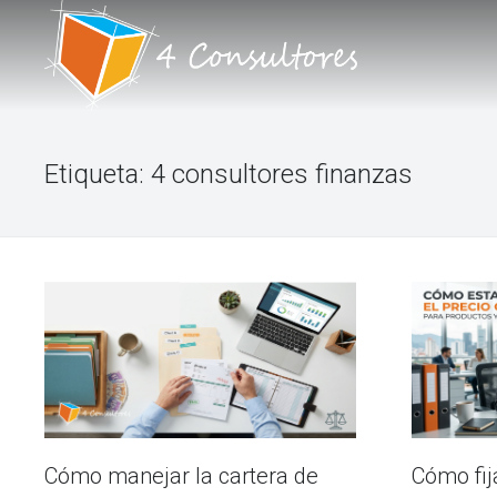
INICIO
Etiqueta:
4 consultores finanzas
NOSOTROS
PORTAFOLIO DE SERVICIOS
TALLERES
BLOG
FORO
CONTACTO
Cómo fij
Cómo manejar la cartera de