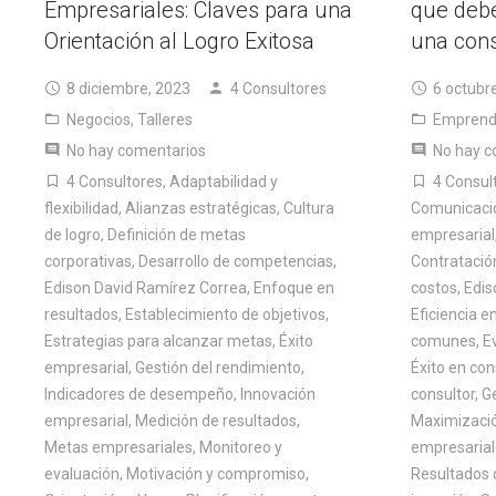
que debe
Empresariales: Claves para una
una cons
Orientación al Logro Exitosa
6 octubr
8 diciembre, 2023
4 Consultores
Emprend
Negocios
,
Talleres
No hay c
No hay comentarios
4 Consul
4 Consultores
,
Adaptabilidad y
Comunicació
flexibilidad
,
Alianzas estratégicas
,
Cultura
empresarial
de logro
,
Definición de metas
Contratació
corporativas
,
Desarrollo de competencias
,
costos
,
Edis
Edison David Ramírez Correa
,
Enfoque en
Eficiencia e
resultados
,
Establecimiento de objetivos
,
comunes
,
E
Estrategias para alcanzar metas
,
Éxito
Éxito en con
empresarial
,
Gestión del rendimiento
,
consultor
,
G
Indicadores de desempeño
,
Innovación
Maximizació
empresarial
,
Medición de resultados
,
empresarial
Metas empresariales
,
Monitoreo y
Resultados 
evaluación
,
Motivación y compromiso
,