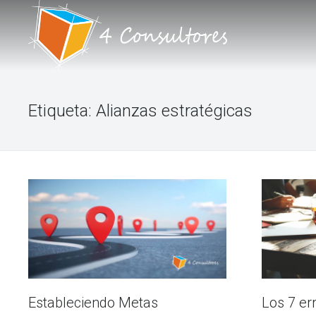
INICIO
Etiqueta:
Alianzas estratégicas
NOSOTROS
PORTAFOLIO DE SERVICIOS
TALLERES
BLOG
FORO
CONTACTO
Los 7 e
Estableciendo Metas