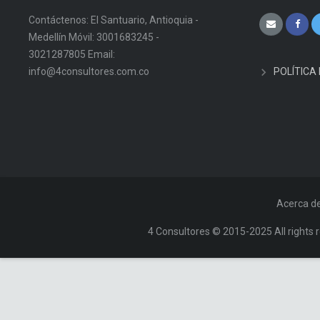
Contáctenos: El Santuario, Antioquia -
Medellín Móvil: 3001683245 -
3021287805 Email:
info@4consultores.com.co
POLÍTICA
Acerca d
4 Consultores © 2015-2025 All rights