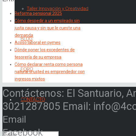
Taller Innovación y Creatividad
Reforma pensional 2025
Cómo despedir a un empleado sin
justa causa y sin que le cueste una
demanda
BLOG
Acoso laboral en pymes
Dónde poner los excedentes de
tesorería de su empresa
Cómo declarar renta como persona
FORO
natural si usted es emprendedor con
ingresos mixtos
Contáctenos: El Santuario, A
CONTACTO
3021287805 Email: info@4c
Email
Facebook