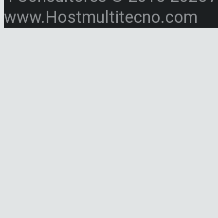
www.Hostmultitecno.com