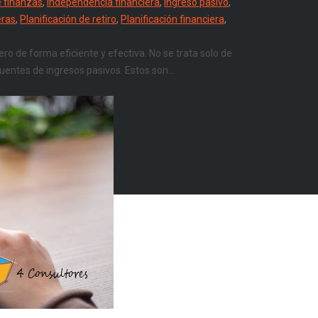
e finanzas
,
Independencia financiera
,
Ingreso pasivo
,
eras
,
Planificación de retiro
,
Planificación financiera
,
ero de forma eficiente y efectiva. No se trata solo de
uentes de ingresos pasivos. Estos son...