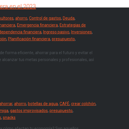
era en el 2023
sultores
,
ahorro
,
Control de gastos
,
Deuda
,
inanciera
,
Emergencia financiera
,
Estrategias de
dependencia financiera
,
Ingreso pasivo
,
Inversiones
,
ción
,
Planificación financiera
,
presupuesto
,
e forma eficiente, ahorrar para el futuro y evitar el
 alcanzar tus metas personales y profesionales, así
ahorrar
,
ahorro
,
botellas de agua
,
CAFÉ
,
crear colchón
,
rmiga
,
gastos improvisados
,
presupuesto
,
s
,
snacks
 y cómo afectan tu economía? Son aquellos