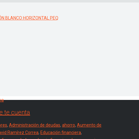
ie te cuenta
ores
,
Administración de deudas
,
ahorro
,
Aumento de
avid Ramírez Correa
,
Educación financiera
,