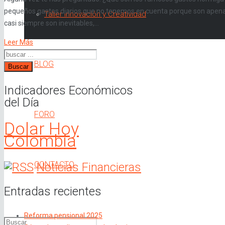
pequeños gastos diarios que no tenemos en cuenta porque son apen
Taller Innovación y Creatividad
casi siempre son inevitables,…
Leer Más
BLOG
Buscar
Indicadores Económicos
del Día
FORO
Dolar Hoy
Colombia
CONTACTO
Noticias Financieras
Entradas recientes
Reforma pensional 2025