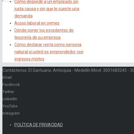
Cómo despedir a un empleado sin
justa causa y sin que le cueste una
demanda
Acoso laboral en pymes
Dónde poner los excedentes de
tesorería de su empresa
Cómo declarar renta como persona
natural si usted es emprendedor con
ingresos mixtos
Contáctenos: El Santuario, Antioquia - Medellín Móvil: 3001683245 -
Email
Facebook
Twitter
LinkedIn
YouTube
Instagram
POLÍTICA DE PRIVACIDAD