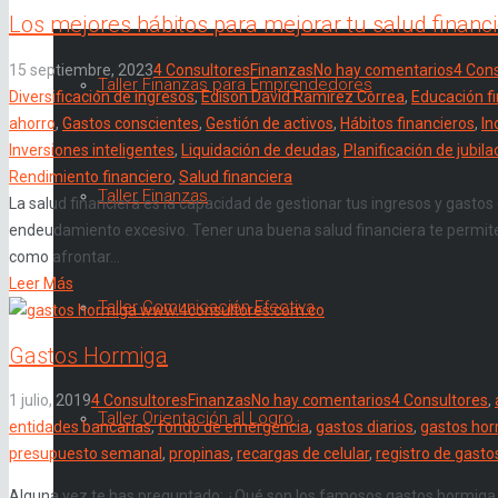
Los mejores hábitos para mejorar tu salud financi
15 septiembre, 2023
4 Consultores
Finanzas
No hay comentarios
4 Con
Taller Finanzas para Emprendedores
Diversificación de ingresos
,
Edison David Ramírez Correa
,
Educación f
ahorro
,
Gastos conscientes
,
Gestión de activos
,
Hábitos financieros
,
In
Inversiones inteligentes
,
Liquidación de deudas
,
Planificación de jubila
Rendimiento financiero
,
Salud financiera
Taller Finanzas
La salud financiera es la capacidad de gestionar tus ingresos y gastos d
endeudamiento excesivo. Tener una buena salud financiera te permite
como afrontar...
Leer Más
Taller Comunicación Efectiva
Gastos Hormiga
1 julio, 2019
4 Consultores
Finanzas
No hay comentarios
4 Consultores
,
Taller Orientación al Logro
entidades bancarias
,
fondo de emergencia
,
gastos diarios
,
gastos ho
presupuesto semanal
,
propinas
,
recargas de celular
,
registro de gasto
Alguna vez te has preguntado: ¿Qué son los famosos gastos hormiga