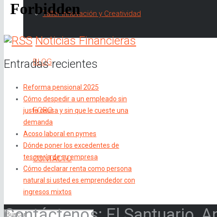
Taller Innovación y Creatividad
Noticias Financieras
Entradas recientes
BLOG
Reforma pensional 2025
Cómo despedir a un empleado sin
FORO
justa causa y sin que le cueste una
demanda
Acoso laboral en pymes
Dónde poner los excedentes de
tesorería de su empresa
CONTACTO
Cómo declarar renta como persona
natural si usted es emprendedor con
ingresos mixtos
Contáctenos: El Santuario, A