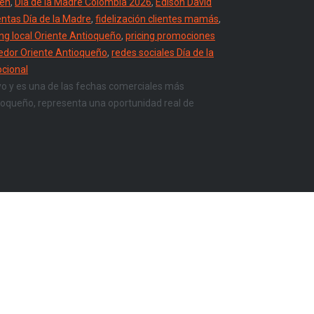
gen
,
Día de la Madre Colombia 2026
,
Edison David
entas Día de la Madre
,
fidelización clientes mamás
,
ng local Oriente Antioqueño
,
pricing promociones
edor Oriente Antioqueño
,
redes sociales Día de la
cional
yo y es una de las fechas comerciales más
ioqueño, representa una oportunidad real de