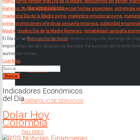
mayo
,
cómo vender más Día de la Madre
,
descuentos sin perder mar
Nuestros Valores
Ramírez Correa
,
estrategia comercial fechas especiales
,
estrategia v
marketing Día de la Madre pyme
,
marketing emocional pyme
,
marketi
pyme
,
promociones efectivas pequeña empresa
,
publicidad emprend
Madre
,
regalos Día de la Madre Rionegro
,
rentabilidad campaña promo
El Día de la Madre en Colombia se celebra el segundo domingo de ma
Propuesta de Valor
importantes del año después de Navidad. Para pymes del Oriente Ant
aumentar ventas…...
Leer Más
Servicios
Buscar
Indicadores Económicos
del Día
PORTAFOLIO DE SERVICIOS
Dolar Hoy
Colombia
TALLERES
Noticias Financieras