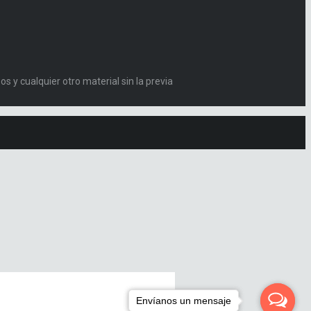
s y cualquier otro material sin la previa
Envíanos un mensaje
Envíanos un mensaje