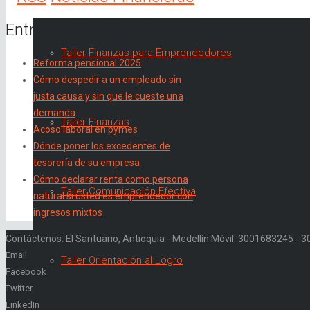
Entradas recientes
Taller Finanzas para Emprendedores
Reforma pensional 2025
Cómo despedir a un empleado sin
justa causa y sin que le cueste una
demanda
Taller Finanzas
Acoso laboral en pymes
Dónde poner los excedentes de
tesorería de su empresa
Cómo declarar renta como persona
Taller Comunicación Efectiva
natural si usted es emprendedor con
ingresos mixtos
Contáctenos: El Santuario, Antioquia - Medellín Móvil: 3001683245 -
Email
Taller Orientación al Logro
Facebook
Twitter
LinkedIn