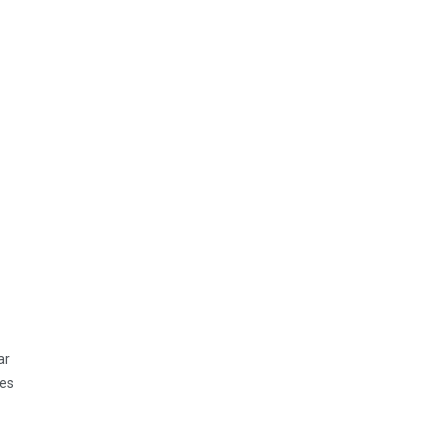
ar
res