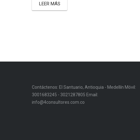
LEER MÁS
Contáctenos: El Santuario, Antioquia - Medellín Móvil:
3001683245 - 3021287805 Email:
info@4consultores.com.co