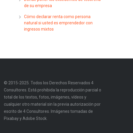
de su empresa
Cómo declarar renta como persona
natural si usted es emprendedor con
ingresos mixtos
© 2015-2025. Todos los Derechos Reservados 4
Consultores. Está prohibida la reproducción parcial o
total de los textos, fotos, imágenes, vídeos y
cualquier otro material sin la previa autorización por
escrito de 4 Consultores. Imágenes tomadas de
Pixabay y Adobe Stock.