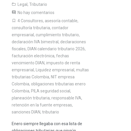
Legal
,
Tributario
No hay comentarios
4 Consultores
,
asesoría contable
,
consultoría tributaria
,
contador
empresarial
,
cumplimiento tributario
,
declaración IVA bimestral
,
declaraciones
fiscales
,
DIAN calendario tributario 2026
,
facturación electrónica
,
fechas
vencimiento DIAN
,
impuesto de renta
empresarial
,
Liquidez empresarial
,
multas
tributarias Colombia
,
NIT empresa
Colombia
,
obligaciones tributarias enero
Colombia
,
PILA seguridad social
,
planeación tributaria
,
responsable IVA
,
retención en la fuente empresas
,
sanciones DIAN
,
tributario
Enero siempre llegaba con esa lista de
obligaciones tributarias que ningún