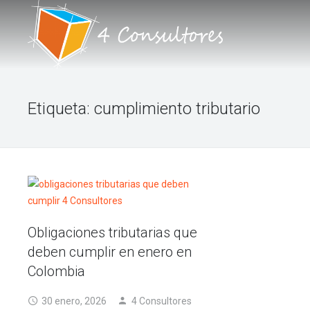
INICIO
Etiqueta:
cumplimiento tributario
NOSOTROS
PORTAFOLIO DE SERVICIOS
TALLERES
BLOG
Obligaciones tributarias que
FORO
deben cumplir en enero en
Colombia
CONTACTO
30 enero, 2026
4 Consultores