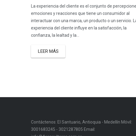
La experiencia del cliente es el conjunto de percepcione
emociones y reacciones que tiene un consumidor al
interactuar con una marca, un producto o un servicio. L
experiencia del cliente influye en la satisfacción, la
confianza, la lealtad y la...
LEER MÁS
Contáctenos: El Santuario, Antioquia - Medellín Móvil:
3001683245 - 3021287805 Email: