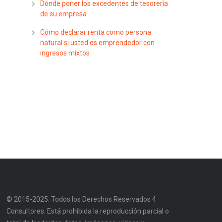
Dónde poner los excedentes de tesorería
de su empresa
Cómo declarar renta como persona
natural si usted es emprendedor con
ingresos mixtos
© 2015-2025. Todos los Derechos Reservados 4
Consultores. Está prohibida la reproducción parcial o