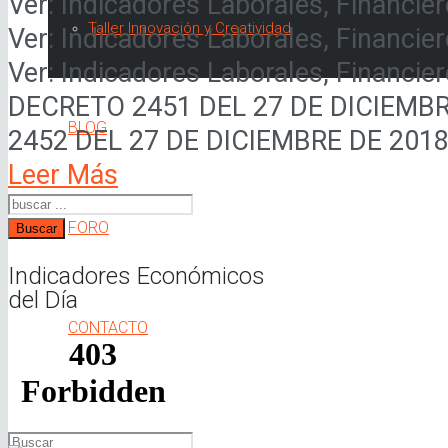
Ver: Indicadores Laborales, Financier
Taller Innovación y Creatividad
Ver: Indicadores Laborales, Financier
Ver: Indicadores Laborales, Financier
DECRETO 2451 DEL 27 DE DICIEMBR
BLOG
2452 DEL 27 DE DICIEMBRE DE 20
Leer Más
FORO
Buscar
Indicadores Económicos
del Día
CONTACTO