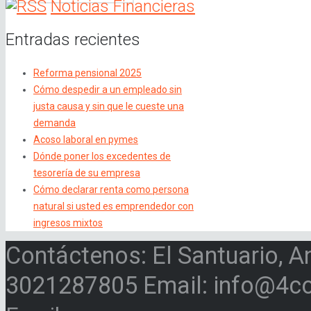
Noticias Financieras
Entradas recientes
Reforma pensional 2025
Cómo despedir a un empleado sin
justa causa y sin que le cueste una
demanda
Acoso laboral en pymes
Dónde poner los excedentes de
tesorería de su empresa
Cómo declarar renta como persona
natural si usted es emprendedor con
ingresos mixtos
Contáctenos: El Santuario, A
3021287805 Email: info@4c