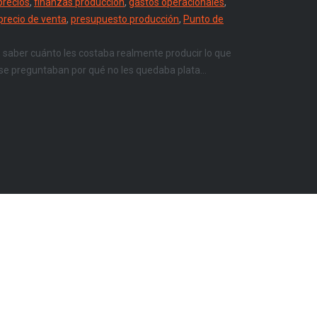
 precios
,
finanzas producción
,
gastos operacionales
,
precio de venta
,
presupuesto producción
,
Punto de
saber cuánto les costaba realmente producir lo que
se preguntaban por qué no les quedaba plata...