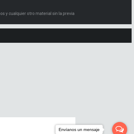
s y cualquier otro material sin la previa
Envíanos un mensaje
Envíanos un mensaje