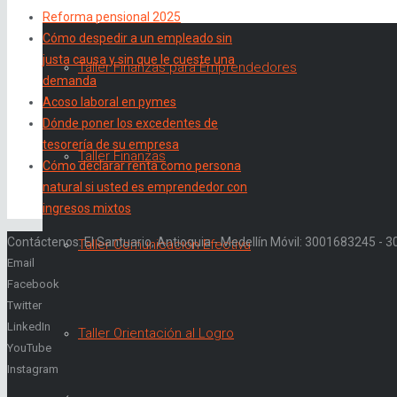
Reforma pensional 2025
Cómo despedir a un empleado sin
justa causa y sin que le cueste una
Taller Finanzas para Emprendedores
demanda
Acoso laboral en pymes
Dónde poner los excedentes de
tesorería de su empresa
Taller Finanzas
Cómo declarar renta como persona
natural si usted es emprendedor con
ingresos mixtos
Contáctenos: El Santuario, Antioquia - Medellín Móvil: 3001683245 -
Taller Comunicación Efectiva
Email
Facebook
Twitter
LinkedIn
Taller Orientación al Logro
YouTube
Instagram