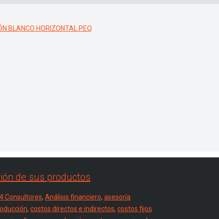
ión de sus productos
4 Consultores
,
Análisis financiero
,
asesoría
roducción
,
costos directos e indirectos
,
costos fijos