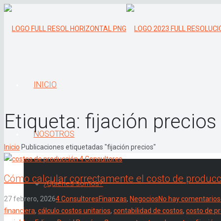
INICIO
Etiqueta:
fijación precios
NOSOTROS
Inicio
Publicaciones etiquetadas "fijación precios"
Cómo calcular correctamente el costo de producc
¿Quiénes somos?
27 febrero, 2026
4 Consultores
Finanzas
,
Negocios
No hay comentarios
financiera
,
cálculo costos unitarios
,
contabilidad de costos
,
costo de p