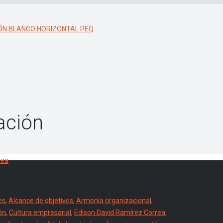
ación
es
,
Alcance de objetivos
,
Armonía organizacional
,
ón
,
Cultura empresarial
,
Edison David Ramírez Correa
,