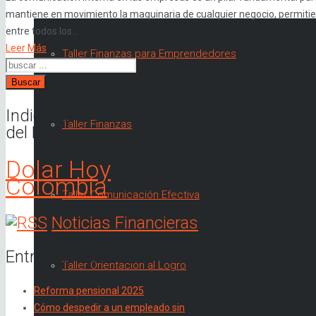
mantiene en movimiento la maquinaria de cualquier negocio, permitie
entre todos los...
Leer Más
Taller Finanzas para Emprendedores
Buscar
Indicadores Económicos
Taller Finanzas
del Día
Dolar Hoy
Colombia
Taller Comunicación Efectiva
Noticias Financieras
Entradas recientes
Taller Orientación al Logro
Reforma pensional 2025
Cómo despedir a un empleado sin