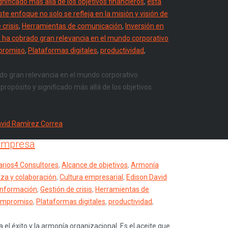
ificado más allá de los objetivos financieros
,
está
e enfoque no solo se refleja en la misión y visión de
 crisis
,
Herramientas de comunicación
,
Inversión en
e ha cobrado gran relevancia en el mundo corporativo
promiso
,
Plataformas digitales
,
productividad
,
ado gran relevancia en el mundo corporativo
opósito y significado más allá de los objetivos
 Empresa
rios
4 Consultores
,
Alcance de objetivos
,
Armonía
za y colaboración
,
Cultura empresarial
,
Edison David
 información
,
Gestión de crisis
,
Herramientas de
compromiso
,
Plataformas digitales
,
productividad
,
el éxito y la armonía organizacional. Es el aceite que