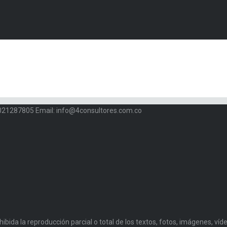
 3021287805 Email: info@4consultores.com.co
da la reproducción parcial o total de los textos, fotos, imágenes, vídeo