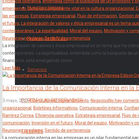
Eficiencia operativa
,
entendida como la búsqueda de un propósito y sign
Nuestros Valores
emergiendo como un componente vital en la cultura organizacional. Est
las empresas
,
Estrategia empresarial
,
Flujo de información
,
Gestión de
el futuro
,
La integración de valores y ética empresarial es un tema qu
contemporáneo. La espiritualidad
,
Moral del equipo
,
Motivación y com
Reuniones regulares
,
Sentido de pertenencia
Propuesta de Valor
La integración de valores y ética empresarial es un tema que ha cobr
contemporáneo. La espiritualidad, entendida como la búsqueda de un pr
financieros, está emergiendo como...
Leer Más
Servicios
La Importancia de la Comunicación Interna en la
PORTAFOLIO DE SERVICIOS
3 mayo, 2024
4 Consultores
Emprendimiento
,
Negocios
No hay comenta
organizacional
,
Boletines informativos
,
Comunicación interna
,
Confian
Ramírez Correa
,
Eficiencia operativa
,
Estrategia empresarial
,
Flujo de
comunicación
,
Inversión en el futuro
,
Moral del equipo
,
Motivación y 
Reuniones regulares
,
Sentido de pertenencia
TALLERES
La comunicación interna en las empresas es un pilar fundamental para 