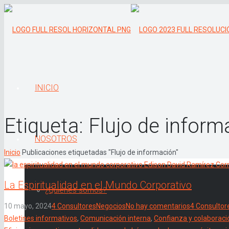
INICIO
Etiqueta:
Flujo de inform
NOSOTROS
Inicio
Publicaciones etiquetadas "Flujo de información"
La Espiritualidad en el Mundo Corporativo
¿Quiénes somos?
10 mayo, 2024
4 Consultores
Negocios
No hay comentarios
4 Consultor
Boletines informativos
,
Comunicación interna
,
Confianza y colaboraci