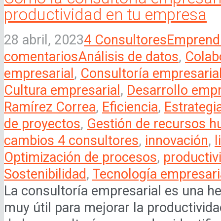
productividad en tu empresa
28 abril, 2023
4 Consultores
Emprend
comentarios
Análisis de datos
,
Colab
empresarial
,
Consultoría empresaria
Cultura empresarial
,
Desarrollo empr
Ramírez Correa
,
Eficiencia
,
Estrategi
de proyectos
,
Gestión de recursos 
cambios 4 consultores
,
innovación
,
l
Optimización de procesos
,
productiv
Sostenibilidad
,
Tecnología empresari
La consultoría empresarial es una h
muy útil para mejorar la productivid