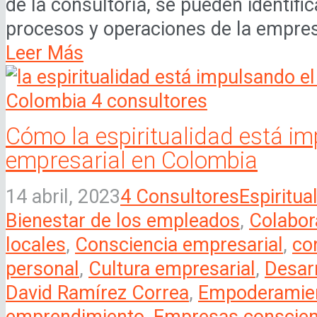
de la consultoría, se pueden identifi
procesos y operaciones de la empresa
Leer Más
Cómo la espiritualidad está im
empresarial en Colombia
14 abril, 2023
4 Consultores
Espiritua
Bienestar de los empleados
,
Colabor
locales
,
Consciencia empresarial
,
co
personal
,
Cultura empresarial
,
Desar
David Ramírez Correa
,
Empoderamien
emprendimiento
,
Empresas conscien