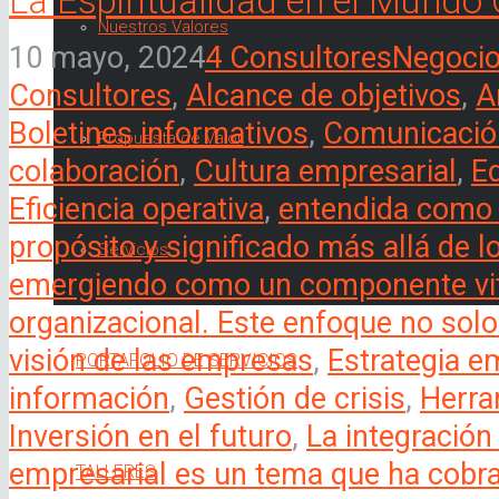
La Espiritualidad en el Mundo 
Nuestros Valores
10 mayo, 2024
4 Consultores
Negoci
Consultores
,
Alcance de objetivos
,
A
Boletines informativos
,
Comunicación
Propuesta de Valor
colaboración
,
Cultura empresarial
,
E
Eficiencia operativa
,
entendida como 
propósito y significado más allá de l
Servicios
emergiendo como un componente vita
organizacional. Este enfoque no solo 
visión de las empresas
,
Estrategia e
PORTAFOLIO DE SERVICIOS
información
,
Gestión de crisis
,
Herra
Inversión en el futuro
,
La integración
empresarial es un tema que ha cobra
TALLERES