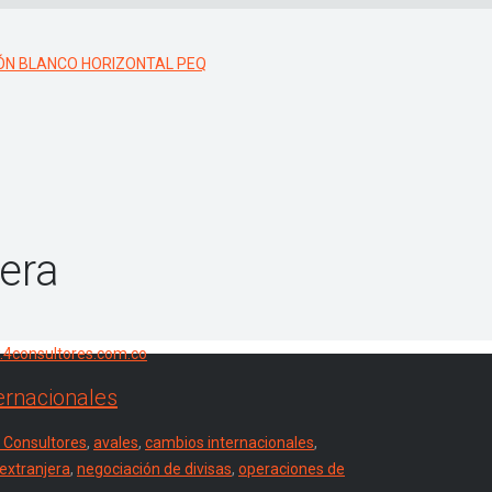
era
ernacionales
 Consultores
,
avales
,
cambios internacionales
,
xtranjera
,
negociación de divisas
,
operaciones de