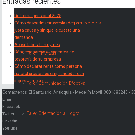
Entradas recientes
Reforma pensional 2025
Taller Finanzas para Emprendedores
Cómo despedir a un empleado sin
justa causa y sin que le cueste una
demanda
Acoso laboral en pymes
Dónde poner los excedentes de
Taller Finanzas
tesorería de su empresa
Cómo declarar renta como persona
natural si usted es emprendedor con
ingresos mixtos
Taller Comunicación Efectiva
Contáctenos: El Santuario, Antioquia - Medellín Móvil: 3001683245 -
Email
Facebook
Taller Orientación al Logro
Twitter
LinkedIn
YouTube