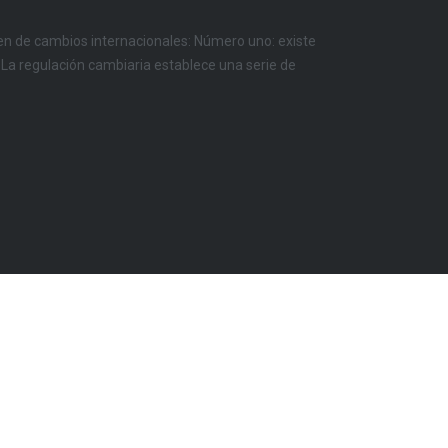
en de cambios internacionales: Número uno: existe
. La regulación cambiaria establece una serie de