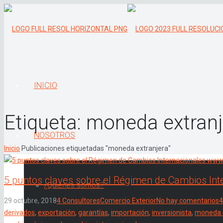
INICIO
Etiqueta:
moneda extranj
NOSOTROS
Inicio
Publicaciones etiquetadas "moneda extranjera"
5 puntos claves sobre el Régimen de Cambios Int
¿Quiénes somos?
29 octubre, 2018
4 Consultores
Comercio Exterior
No hay comentarios
4
derivados
,
exportación
,
garantías
,
importación
,
inversionista
,
moneda e