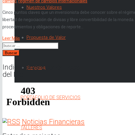
cambio
,
régimen de cambios internacionales
Nuestros Valores
Cinco puntos claves que un inversionista debe conocer sobre el régim
libertad de negociación de divisas y libre convertibilidad de la moneda
procedimientos y obligaciones de reporte…
Propuesta de Valor
Leer Más
Buscar
Indicadores Económicos
Servicios
del Día
PORTAFOLIO DE SERVICIOS
Noticias Financieras
TALLERES