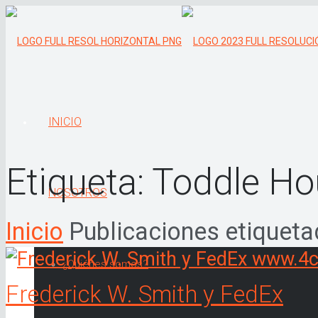
INICIO
Etiqueta:
Toddle Ho
NOSOTROS
Inicio
Publicaciones etiquet
¿Quiénes somos?
Frederick W. Smith y FedEx