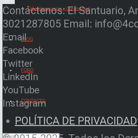
Contáctenos: El Santuario, A
Taller Innovación y Creatividad
3021287805 Email: info@4c
Email
BLOG
Facebook
Twitter
FORO
LinkedIn
YouTube
Instagram
CONTACTO
POLÍTICA DE PRIVACIDAD