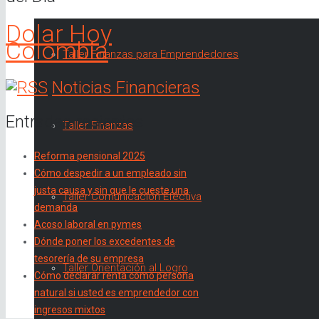
Dolar Hoy
Colombia
Taller Finanzas para Emprendedores
Noticias Financieras
Entradas recientes
Taller Finanzas
Reforma pensional 2025
Cómo despedir a un empleado sin
justa causa y sin que le cueste una
Taller Comunicación Efectiva
demanda
Acoso laboral en pymes
Dónde poner los excedentes de
tesorería de su empresa
Taller Orientación al Logro
Cómo declarar renta como persona
natural si usted es emprendedor con
ingresos mixtos