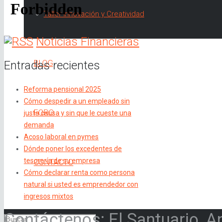
Taller Innovación y Creatividad
Noticias Financieras
Entradas recientes
BLOG
Reforma pensional 2025
Cómo despedir a un empleado sin
FORO
justa causa y sin que le cueste una
demanda
Acoso laboral en pymes
Dónde poner los excedentes de
tesorería de su empresa
CONTACTO
Cómo declarar renta como persona
natural si usted es emprendedor con
ingresos mixtos
Contáctenos: El Santuario, A