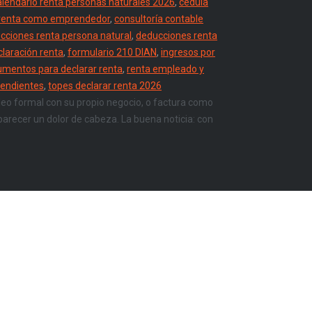
alendario renta personas naturales 2026
,
cédula
 renta como emprendedor
,
consultoría contable
cciones renta persona natural
,
deducciones renta
claración renta
,
formulario 210 DIAN
,
ingresos por
mentos para declarar renta
,
renta empleado y
pendientes
,
topes declarar renta 2026
eo formal con su propio negocio, o factura como
arecer un dolor de cabeza. La buena noticia: con