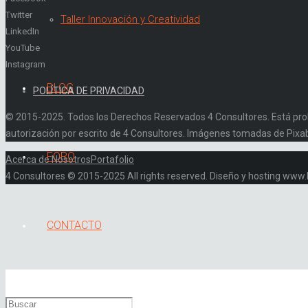
Twitter
Taller Innovación y Creatividad
LinkedIn
YouTube
Instagram
BLOG
POLÍTICA DE PRIVACIDAD
© 2015-2025. Todos los Derechos Reservados 4 Consultores. Está prohibi
autorización por escrito de 4 Consultores. Imágenes tomadas de Pixa
FORO
Acerca de Nosotros
Portafolio
4 Consultores © 2015-2025 All rights reserved. Diseño y hosting ww
CONTACTO