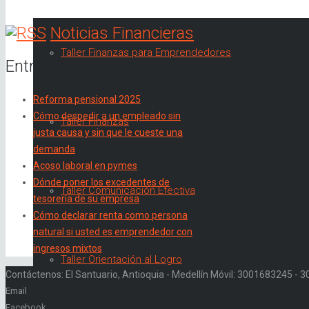
Noticias Financieras
Taller Finanzas para Emprendedores
Entradas recientes
Reforma pensional 2025
Cómo despedir a un empleado sin
Taller Finanzas
justa causa y sin que le cueste una
demanda
Acoso laboral en pymes
Dónde poner los excedentes de
Taller Comunicación Efectiva
tesorería de su empresa
Cómo declarar renta como persona
natural si usted es emprendedor con
ingresos mixtos
Taller Orientación al Logro
Contáctenos: El Santuario, Antioquia - Medellín Móvil: 3001683245 -
Email
Facebook