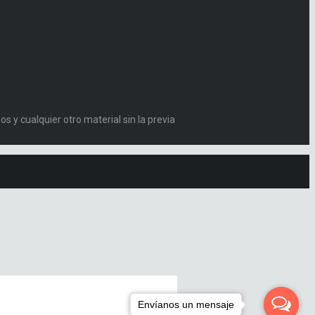
s y cualquier otro material sin la previa
Envíanos un mensaje
Envíanos un mensaje