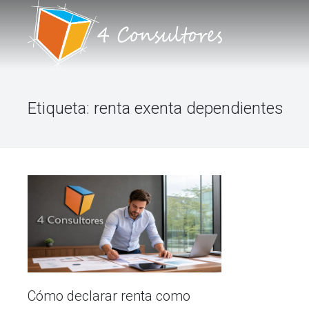
INICIO
Etiqueta:
renta exenta dependientes
NOSOTROS
PORTAFOLIO DE SERVICIOS
TALLERES
BLOG
FORO
CONTACTO
Cómo declarar renta como