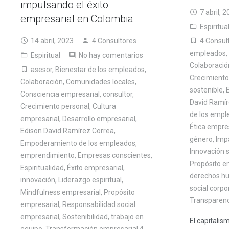
impulsando el éxito
7 abril, 
empresarial en Colombia
Espiritua
14 abril, 2023
4 Consultores
4 Consul
empleados
,
Espiritual
No hay comentarios
Colaboració
asesor
,
Bienestar de los empleados
,
Crecimiento
Colaboración
,
Comunidades locales
,
sostenible
,
Consciencia empresarial
,
consultor
,
David Ramír
Crecimiento personal
,
Cultura
de los empl
empresarial
,
Desarrollo empresarial
,
Ética empre
Edison David Ramírez Correa
,
género
,
Impa
Empoderamiento de los empleados
,
Innovación s
emprendimiento
,
Empresas conscientes
,
Propósito e
Espiritualidad
,
Éxito empresarial
,
derechos h
innovación
,
Liderazgo espiritual
,
social corpo
Mindfulness empresarial
,
Propósito
Transparenc
empresarial
,
Responsabilidad social
empresarial
,
Sostenibilidad
,
trabajo en
El capitali
equipo
,
Transformación empresarial 4