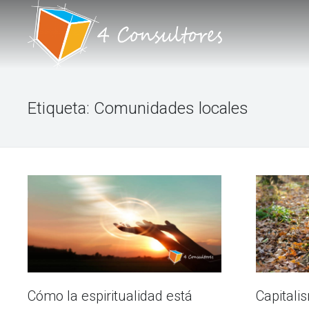
INICIO
Etiqueta:
Comunidades locales
NOSOTROS
PORTAFOLIO DE SERVICIOS
TALLERES
BLOG
FORO
CONTACTO
Cómo la espiritualidad está
Capitali