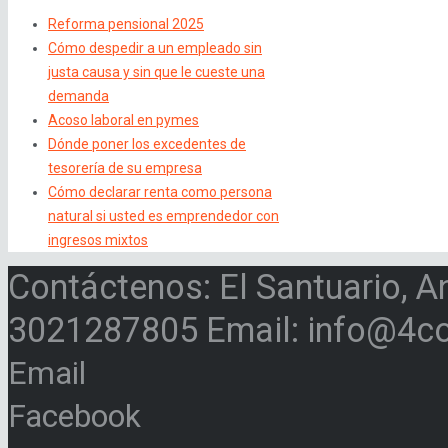
Reforma pensional 2025
Cómo despedir a un empleado sin
justa causa y sin que le cueste una
demanda
Acoso laboral en pymes
Dónde poner los excedentes de
tesorería de su empresa
Cómo declarar renta como persona
natural si usted es emprendedor con
ingresos mixtos
Contáctenos: El Santuario, A
3021287805 Email: info@4c
Email
Facebook