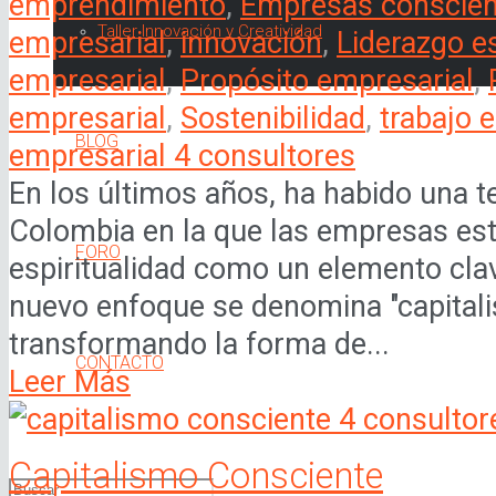
emprendimiento
,
Empresas conscien
Taller Innovación y Creatividad
empresarial
,
innovación
,
Liderazgo es
empresarial
,
Propósito empresarial
,
empresarial
,
Sostenibilidad
,
trabajo 
BLOG
empresarial 4 consultores
En los últimos años, ha habido una t
Colombia en la que las empresas est
FORO
espiritualidad como un elemento cla
nuevo enfoque se denomina "capitalis
transformando la forma de...
CONTACTO
Leer Más
Capitalismo Consciente