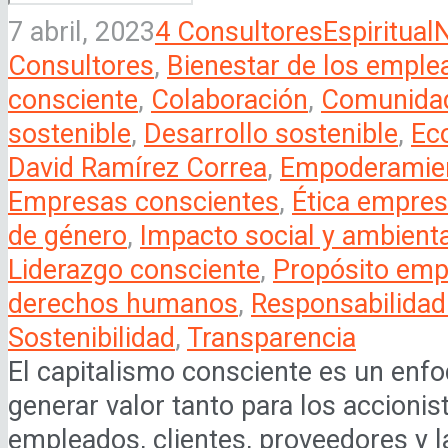
7 abril, 2023
4 Consultores
Espiritual
N
Consultores
,
Bienestar de los emple
consciente
,
Colaboración
,
Comunidad
sostenible
,
Desarrollo sostenible
,
Ec
David Ramírez Correa
,
Empoderamien
Empresas conscientes
,
Ética empres
de género
,
Impacto social y ambienta
Liderazgo consciente
,
Propósito emp
derechos humanos
,
Responsabilidad 
Sostenibilidad
,
Transparencia
El capitalismo consciente es un enf
generar valor tanto para los accioni
empleados, clientes, proveedores y l