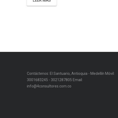
LEER MÁS
Contáctenos: El Santuario, Antioquia - Medellín Móvil:
3001683245 - 3021287805 Email:
info@4consultores.com.co