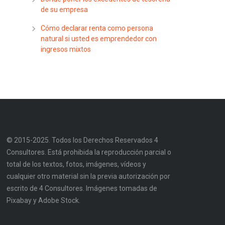
de su empresa
Cómo declarar renta como persona
natural si usted es emprendedor con
ingresos mixtos
© 2015-2025. Todos los Derechos Reservados 4
Consultores. Está prohibida la reproducción parcial o
total de los textos, fotos, imágenes, vídeos y
cualquier otro material sin la previa autorización por
escrito de 4 Consultores. Imágenes tomadas de
Pixabay y Adobe Stock.