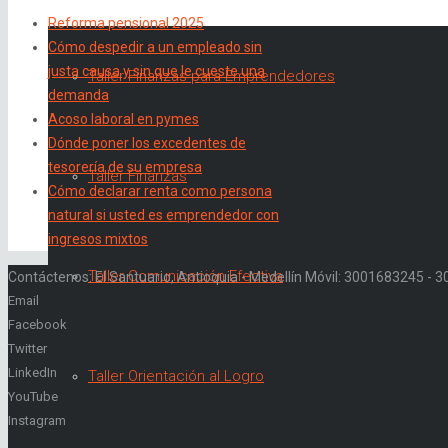
Reforma pensional 2025
Cómo despedir a un empleado sin
justa causa y sin que le cueste una
Taller Finanzas para Emprendedores
demanda
Acoso laboral en pymes
Dónde poner los excedentes de
tesorería de su empresa
Taller Finanzas
Cómo declarar renta como persona
natural si usted es emprendedor con
ingresos mixtos
Taller Comunicación Efectiva
Contáctenos: El Santuario, Antioquia - Medellín Móvil: 3001683245 -
Email
Facebook
Twitter
LinkedIn
Taller Orientación al Logro
YouTube
Instagram