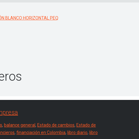
eros
empresa
es
,
balance general
,
Estado de cambios
,
Estado de
ancieros
,
financiación en Colombia
,
libro diario
,
libro