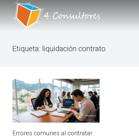
INICIO
Etiqueta:
liquidación contrato
NOSOTROS
PORTAFOLIO DE SERVICIOS
TALLERES
BLOG
FORO
CONTACTO
Errores comunes al contratar